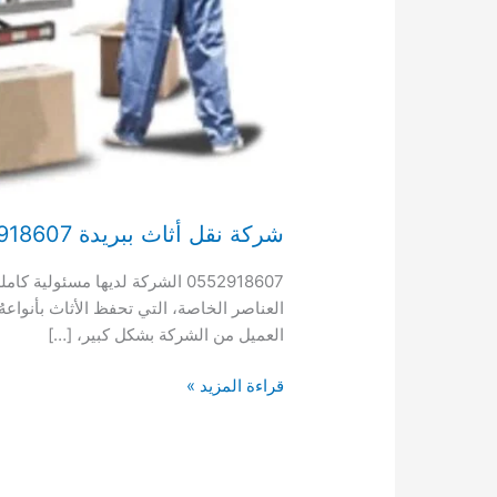
شركة نقل أثاث ببريدة 0552918607 افضل فنيون الفك والتركيب
0552918607 الشركة لديها مسئو
العناصر الخاصة، التي تحفظ الأثاث بأنواع
العميل من الشركة بشكل كبير، […]
شركة
قراءة المزيد »
نقل
أثاث
ببريدة
0552918607