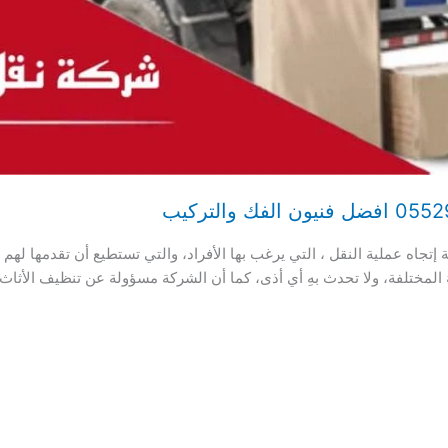
لية كاملة إتجاه عملية النقل ، التي يرغب بها الأفراد، والتي تستطيع أن تقدمها
هُ المختلفة، ولا تحدث بهِ أي أذى، كما أن الشركة مسؤولة عن تنظيف الأث