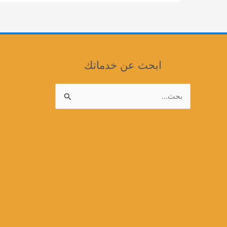
افضل
فنيون
الفك
والتركيب
ابحث عن خدماتك
البحث
عن: