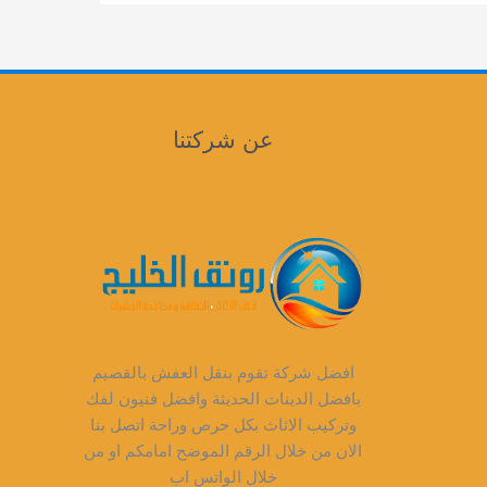
عن شركتنا
افضل شركة تقوم بنقل العفش بالقصيم
بافضل الدينات الحديثة وافضل فنيون لفك
وتركيب الاثاث بكل حرص وراحة اتصل بنا
الان من خلال الرقم الموضح امامكم او من
خلال الواتس اب